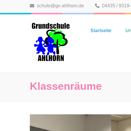
Zum
schule@gs-ahlhorn.de
04435 / 9319
Inhalt
springen
Grundschule A
(Eingabetaste
Startseite
Un
drücken)
Klassenräume