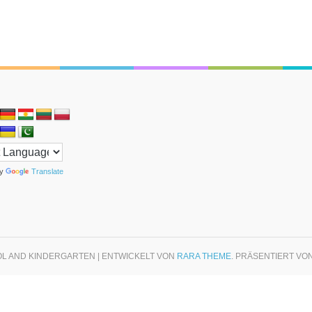
by
Translate
OL AND KINDERGARTEN | ENTWICKELT VON
RARA THEME
. PRÄSENTIERT VO