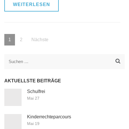
WEITERLESEN
Seitennummerierung
Seite
Seite
1
2
Nächste
der
Beiträge
Suchen
nach:
AKTUELLSTE BEITRÄGE
Schulfrei
Mai 27
Kinderrechteparcours
Mai 19